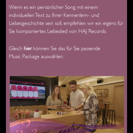
Wenn es ein persönlicher Song mit einem
individuellen Text zu Ihrer Kennenlern- und
Liebesgeschichte sein soll, empfehlen wir ein eigens für
Sie komponiertes Liebeslied von HAJ Records.
Gleich
hier
können Sie das für Sie passende
Music Package auswählen.