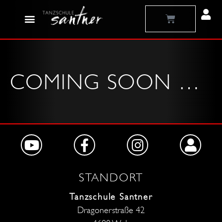
Zum
Warenkorb
Inhalt
springen
COMING SOON …
STANDORT
Tanzschule Santner
Dragonerstraße 42