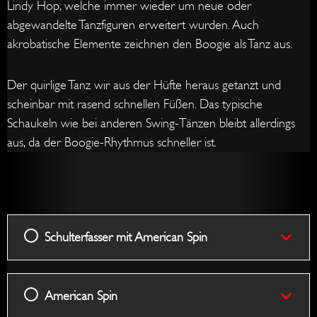
Lindy Hop, welche immer wieder um neue oder
abgewandelte Tanzfiguren erweitert wurden. Auch
akrobatische Elemente zeichnen den Boogie als Tanz aus.
Der quirlige Tanz wir aus der Hüfte heraus getanzt und
scheinbar mit rasend schnellen Füßen. Das typische
Schaukeln wie bei anderen Swing-Tänzen bleibt allerdings
aus, da der Boogie-Rhythmus schneller ist.
Schult
Ameri
Körbc
Körbc
Prome
Damen
Spin
Grunds
Tanzha
mit
Spin
+
mit
in
Ameri
Swing
Kicks
Gegen
Schulterfasser mit American Spin
Spin
Out
American Spin