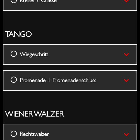
Kreisel + Chasse
to
Left
Right
TANGO
Wiegeschritt
Promenade + Promenadenschluss
WIENER WALZER
Rechtswalzer