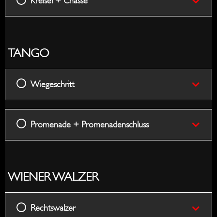
Kreisel + Chasse
to
Left
Right
TANGO
Wiegeschritt
Promenade + Promenadenschluss
WIENER WALZER
Rechtswalzer