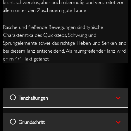
leicht, schwerelos, aber auch übermütig und verbreitet vor
allem unter den Zuschauern gute Laune.
Rasche und fließende Bewegungen sind typische
Charakteristika des Quicksteps, Schwung und
Sprungelemente sowie das richtige Heben und Senken sind
bei diesem Tanz entscheidend. Als raumgreifender Tanz wird
er im 4/4-Takt getanzt.
Tanzha
Grunds
Recht
Lockst
Recht
Linksd
Recht
2x
Hesita
Four
+
+
+
+
Tipple
+
Quick
Platzd
Kreisel
Chass
Hesita
Chass
Contr
Run
Tanzhaltungen
+
+
+
Check
Chass
Chass
Lockst
+
Linksd
Grundschritt
+