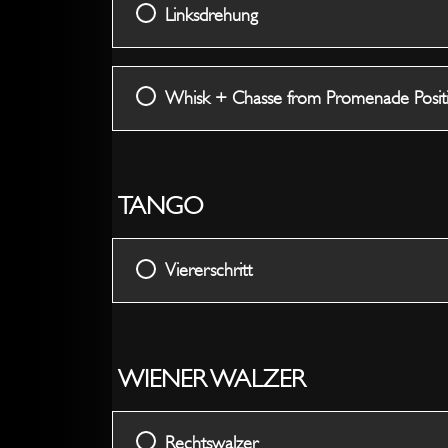
Linksdrehung
Whisk + Chasse from Promenade Posit
TANGO
Viererschritt
WIENER WALZER
Rechtswalzer