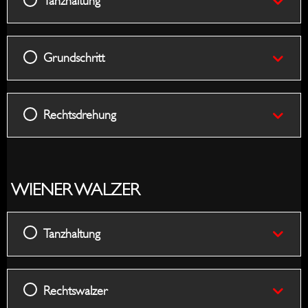
Tanzhaltung
to
Left
Right
Grundschritt
Rechtsdrehung
WIENER WALZER
Tanzhaltung
Rechtswalzer