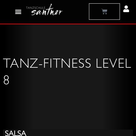
Zum
Warenkorb
Inhalt
springen
TANZ-FITNESS LEVEL
8
Kick
Slip
Lindy
Chass
Grunds
Quicks
Quicks
Seit
Close
Charle
Taps
Jumps
vor
Chass
Kicks
SALSA