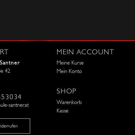
RT
MEIN ACCOUNT
 Santner
Meine Kurse
ße 42
Mein Konto
SHOP
653034
Warenkorb
ule-santner.at
Kasse
iderrufen