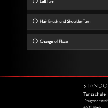
Left Turn
Hair Brush und Shoulder Turn
Change of Place
STANDO
Tanzschule
Dragonerstra
4600 Wels