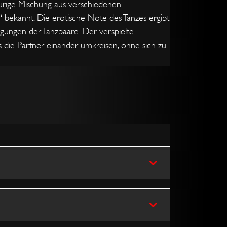
eurige Mischung aus verschiedenen
bekannt. Die erotische Note des Tanzes ergibt
gungen der Tanzpaare. Der verspielte
 die Partner einander umkreisen, ohne sich zu
Tanzhaltungen
Grundschritt
Side
Right
Back
Cross
Back
Left
Hair
Change
Basic
Turn
Break
Body
Spot
Turn
Brush
of
Dame
Lead
Turn
und
Place
und
Shoulder
Herr
Turn