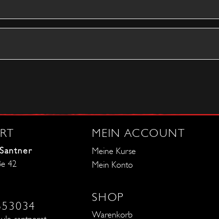
RT
MEIN ACCOUNT
 Santner
Meine Kurse
ße 42
Mein Konto
SHOP
653034
Warenkorb