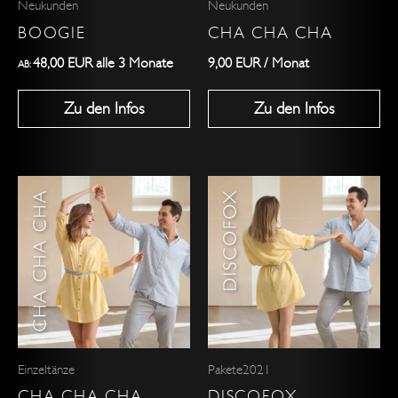
Neukunden
Neukunden
können
BOOGIE
CHA CHA CHA
auf
der
48,00
EUR
alle 3 Monate
9,00
EUR
/ Monat
AB:
Produktseite
Zu den Infos
Zu den Infos
gewählt
werden
Dieses
Dieses
Produkt
Produkt
weist
weist
mehrere
mehrere
Varianten
Varianten
auf.
auf.
Die
Die
Optionen
Optionen
Einzeltänze
Pakete2021
können
können
CHA CHA CHA
DISCOFOX