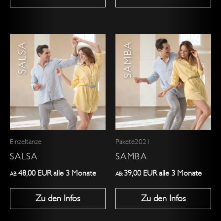
werden
werden
Dieses
Dieses
Produkt
Produkt
weist
weist
mehrere
mehrere
Varianten
Varianten
auf.
auf.
Die
Die
Optionen
Optionen
Einzeltänze
Pakete2021
können
können
SALSA
SAMBA
auf
auf
der
der
48,00
EUR
alle 3 Monate
39,00
EUR
alle 3 Monate
AB:
AB:
Produktseite
Produktseite
Zu den Infos
Zu den Infos
gewählt
gewählt
werden
werden