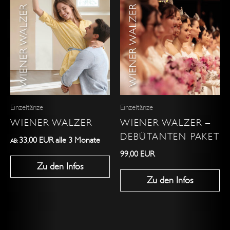
Dieses
Produkt
weist
mehrere
Varianten
auf.
Die
Optionen
Einzeltänze
Einzeltänze
können
WIENER WALZER
WIENER WALZER –
auf
DEBÜTANTEN PAKET
der
33,00
EUR
alle 3 Monate
AB:
Produktseite
99,00
EUR
Zu den Infos
gewählt
Zu den Infos
werden