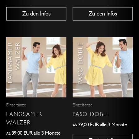
Produktseite
Zu den Infos
Zu den Infos
gewählt
werden
Dieses
Dieses
Produkt
Produkt
weist
weist
mehrere
mehrere
Varianten
Varianten
auf.
auf.
Die
Die
Optionen
Optionen
Einzeltänze
Einzeltänze
können
können
LANGSAMER
PASO DOBLE
auf
auf
WALZER
der
der
39,00
EUR
alle 3 Monate
AB:
Produktseite
Produktseite
39,00
EUR
alle 3 Monate
AB: