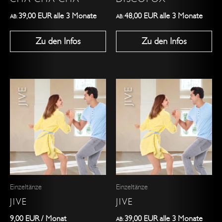
auf
auf
der
der
39,00
EUR
alle 3 Monate
48,00
EUR
alle 3 Monate
AB:
AB:
Produktseite
Produktseite
Zu den Infos
Zu den Infos
gewählt
gewählt
werden
werden
Dieses
Produkt
weist
mehrere
Varianten
auf.
Die
Optionen
Einzeltänze
Einzeltänze
können
JIVE
JIVE
auf
der
9,00
EUR
/ Monat
39,00
EUR
alle 3 Monate
AB: