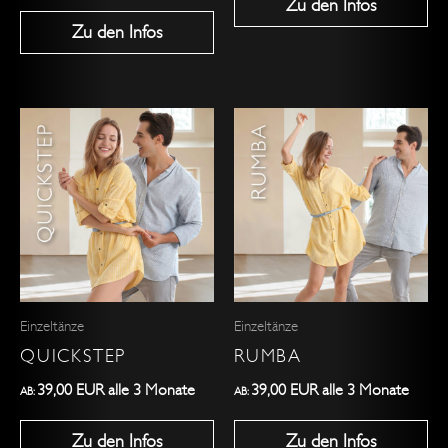
Zu den Infos
gewählt
gewählt
Zu den Infos
werden
werden
Dieses
Dieses
Produkt
Produkt
weist
weist
mehrere
mehrere
Varianten
Varianten
auf.
auf.
Die
Die
Optionen
Optionen
Einzeltänze
Einzeltänze
können
können
QUICKSTEP
RUMBA
auf
auf
der
der
39,00
EUR
alle 3 Monate
39,00
EUR
alle 3 Monate
AB:
AB:
Produktseite
Produktseite
Zu den Infos
Zu den Infos
gewählt
gewählt