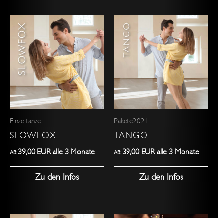
Dieses
Dieses
Produkt
Produkt
weist
weist
mehrere
mehrere
Varianten
Varianten
auf.
auf.
Die
Die
Optionen
Optionen
Einzeltänze
Pakete2021
können
können
SLOWFOX
TANGO
auf
auf
der
der
39,00
EUR
alle 3 Monate
39,00
EUR
alle 3 Monate
AB:
AB:
Produktseite
Produktseite
Zu den Infos
Zu den Infos
gewählt
gewählt
werden
werden