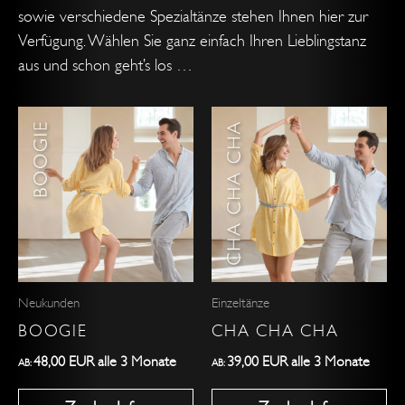
sowie verschiedene Spezialtänze stehen Ihnen hier zur
Verfügung. Wählen Sie ganz einfach Ihren Lieblingstanz
aus und schon geht’s los …
Dieses
Dieses
Produkt
Produkt
weist
weist
mehrere
mehrere
Varianten
Varianten
auf.
auf.
Die
Die
Optionen
Optionen
Neukunden
Einzeltänze
können
können
BOOGIE
CHA CHA CHA
auf
auf
der
der
48,00
EUR
alle 3 Monate
39,00
EUR
alle 3 Monate
AB:
AB:
Produktseite
Produktseite