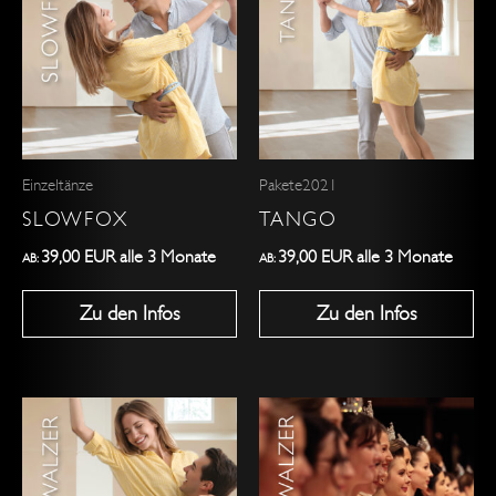
weist
weist
mehrere
mehrere
Varianten
Varianten
auf.
auf.
Die
Die
Optionen
Optionen
Einzeltänze
Pakete2021
können
können
SLOWFOX
TANGO
auf
auf
der
der
39,00
EUR
alle 3 Monate
39,00
EUR
alle 3 Monate
AB:
AB:
Produktseite
Produktseite
Zu den Infos
Zu den Infos
gewählt
gewählt
werden
werden
Dieses
Produkt
weist