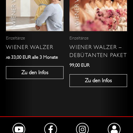
mehrere
Varianten
auf.
Die
Optionen
Einzeltänze
Einzeltänze
können
WIENER WALZER
WIENER WALZER –
auf
DEBÜTANTEN PAKET
der
33,00
EUR
alle 3 Monate
AB:
Produktseite
99,00
EUR
Zu den Infos
gewählt
Zu den Infos
werden