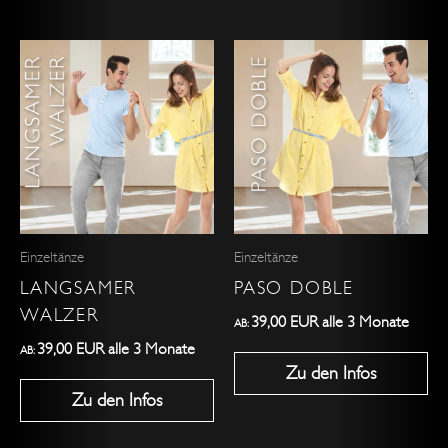
Dieses
Dieses
Produkt
Produkt
weist
weist
mehrere
mehrere
Varianten
Varianten
auf.
auf.
Die
Die
Optionen
Optionen
Einzeltänze
Einzeltänze
können
können
LANGSAMER
PASO DOBLE
auf
auf
WALZER
der
der
39,00
EUR
alle 3 Monate
AB:
Produktseite
Produktseite
39,00
EUR
alle 3 Monate
AB:
Zu den Infos
gewählt
gewählt
Zu den Infos
werden
werden