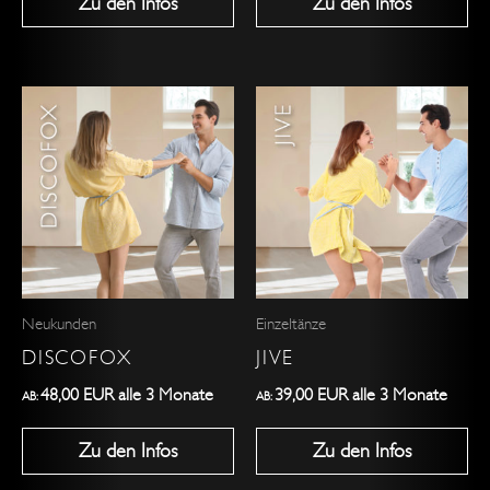
Zu den Infos
Zu den Infos
gewählt
gewählt
werden
werden
Dieses
Dieses
Produkt
Produkt
weist
weist
mehrere
mehrere
Varianten
Varianten
auf.
auf.
Die
Die
Optionen
Optionen
Neukunden
Einzeltänze
können
können
DISCOFOX
JIVE
auf
auf
der
der
48,00
EUR
alle 3 Monate
39,00
EUR
alle 3 Monate
AB:
AB:
Produktseite
Produktseite
Zu den Infos
Zu den Infos
gewählt
gewählt
werden
werden