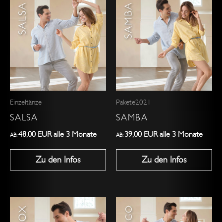
Dieses
Dieses
Produkt
Produkt
weist
weist
mehrere
mehrere
Varianten
Varianten
auf.
auf.
Die
Die
Optionen
Optionen
Einzeltänze
Pakete2021
können
können
SALSA
SAMBA
auf
auf
der
der
48,00
EUR
alle 3 Monate
39,00
EUR
alle 3 Monate
AB:
AB:
Produktseite
Produktseite
Zu den Infos
Zu den Infos
gewählt
gewählt
werden
werden
Dieses
Dieses
Produkt
Produkt