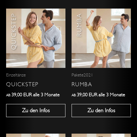
Dieses
Dieses
Produkt
Produkt
weist
weist
mehrere
mehrere
Varianten
Varianten
auf.
auf.
Die
Die
Optionen
Optionen
Einzeltänze
Pakete2021
können
können
QUICKSTEP
RUMBA
auf
auf
der
der
39,00
EUR
alle 3 Monate
39,00
EUR
alle 3 Monate
AB:
AB:
Produktseite
Produktseite
Zu den Infos
Zu den Infos
gewählt
gewählt
werden
werden