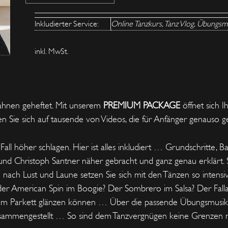
Inkludierter Service:
Online Tanzkurs, Tanz Vlog, Übungsm
inkl. MwSt.
ahnen geheftet. Mit unserem
PREMIUM PACKAGE
öffnet sich I
 Sie sich auf tausende von Videos, die für Anfänger genauso ge
ll höher schlagen. Hier ist alles inkludiert … Grundschritte, B
d Christoph Santner näher gebracht und ganz genau erklärt. So 
nach Lust und Laune setzen Sie sich mit den Tänzen so intensiv
der American Spin im Boogie? Der Sombrero im Salsa? Der Fal
dem Parkett glänzen können … Über die passende Übungsmusik
zusammengestellt … So sind dem Tanzvergnügen keine Grenzen 