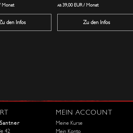
gewählt
/ Monat
39,00
EUR
/ Monat
AB:
werden
Zu den Infos
Zu den Infos
RT
MEIN ACCOUNT
 Santner
Meine Kurse
ße 42
Mein Konto