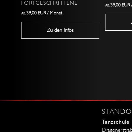
gewählt
gewählt
FORTGESCHRITTENE
39,00
EUR
AB:
werden
werden
39,00
EUR
/ Monat
AB:
Zu den Infos
STANDO
Tanzschule
Dragonerstra