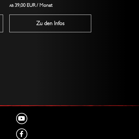
gewählt
39,00
EUR
/ Monat
AB:
werden
Zu den Infos
YOUTUBE
FACEBOOK