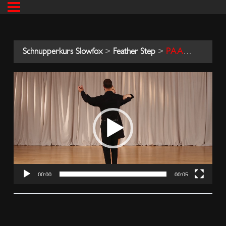
Schnupperkurs Slowfox
Feather Step
PAARWEISE SICHT DES HERREN
00:00
00:05