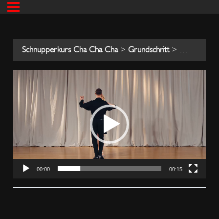
Schnupperkurs Cha Cha Cha
Grundschritt
PAARWEI
00:00
00:15